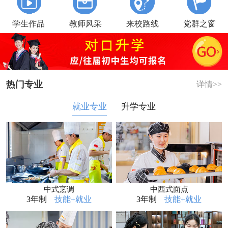
学生作品
教师风采
来校路线
党群之窗
热门专业
详情>>
就业专业
升学专业
中式烹调
中西式面点
3年制
技能+就业
3年制
技能+就业