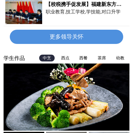
【校税携手促发展】福建新东方党…
职业教育,技工学校,学技能,对口升学
更多领导关怀
学生作品
中烹
西点
西餐
茶席
幼教