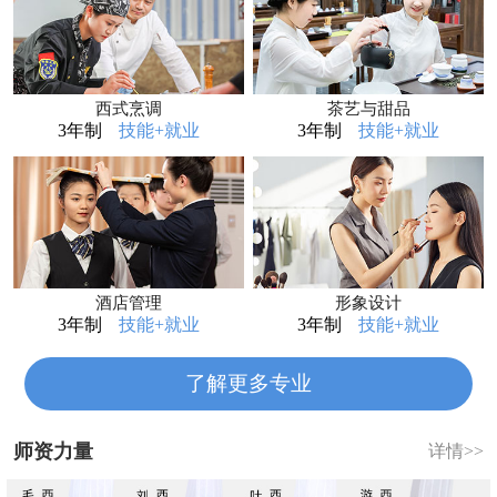
西式烹调
茶艺与甜品
3年制
技能+就业
3年制
技能+就业
酒店管理
形象设计
3年制
技能+就业
3年制
技能+就业
了解更多专业
师资力量
详情>>