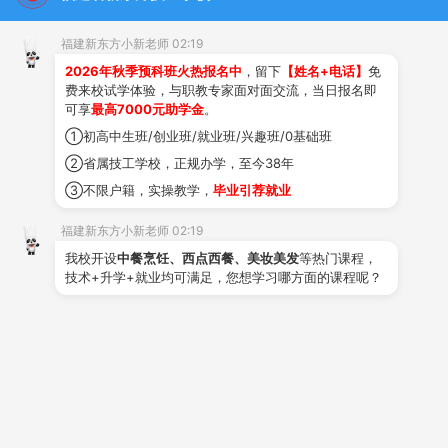
福建新东方小新老师 02:19
学生作品
教师风采
来校路线
党群之窗
2026年秋季预科班火热报名中
，留下
【姓名+电话】
免
费来校试学体验，与职教专家面对面交流，当日报名即
可享
最高7000元助学金
。
①初高中生班/创业班/就业班/兴趣班/0基础班
②省属技工学校，正规办学，至今38年
热门专业
详情>>
③不限户籍，实操教学，
毕业引荐就业
就业专业
升学专业
福建新东方小新老师 02:19
我校开设
中餐烹饪、西点西餐、美妆美发
等热门课程，
技术+升学+就业均可满足，您想学习哪方面的课程呢？
中式烹调
中西式面点
3年制
技能+就业
3年制
技能+就业